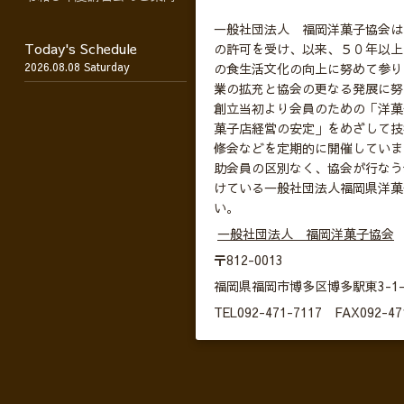
一般社団法人 福岡洋菓子協会は
Today's Schedule
の許可を受け、以来、５０年以上
2026.08.08 Saturday
の食生活文化の向上に努めて参り
業の拡充と協会の更なる発展に努
創立当初より会員のための「洋菓
菓子店経営の安定」をめざして技
修会などを定期的に開催していま
助会員の区別なく、協会が行なう
けている一般社団法人福岡県洋菓
い。
一般社団法人 福岡洋菓子協会
〒812-0013
福岡県福岡市博多区博多駅東3-1-
TEL092-471-7117 FAX092-47