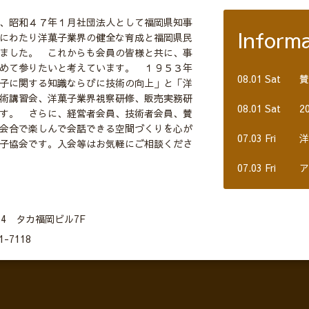
、昭和４７年１月社団法人として福岡県知事
Informa
にわたり洋菓子業界の健全な育成と福岡県民
ました。 これからも会員の皆様と共に、事
めて参りたいと考えています。 １９５３年
08.01 Sat
賛
子に関する知識ならびに技術の向上」と「洋
術講習会、洋菓子業界視察研修、販売実務研
08.01 Sat
2
す。 さらに、経営者会員、技術者会員、賛
会合で楽しんで会話できる空間づくりを心が
07.03 Fri
洋
子協会です。入会等はお気軽にご相談くださ
07.03 Fri
ア
4 タカ福岡ビル7F
1-7118