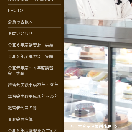
PHOTO
会員の皆様へ
お問い合わせ
令和６年度講習会 実績
令和５年度講習会 実績
令和元年度～４年度講習
会 実績
講習会実績平成23年～30年
講習会実績平成20年～22年
経営者会員名簿
賛助会員名簿
西日本食品産業創造展’23
令和８年度講習会のご案内