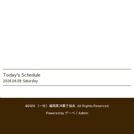
Today's Schedule
2026.08.08 Saturday
©2026
（一社）福岡県洋菓子協会
. All Rights Reserved.
Powered by
グーペ
/
Admin