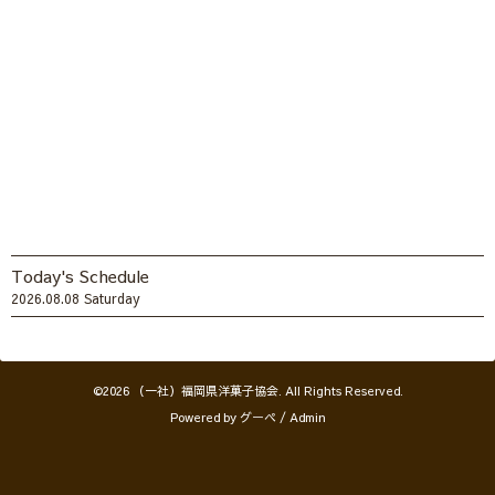
Today's Schedule
2026.08.08 Saturday
©2026
（一社）福岡県洋菓子協会
. All Rights Reserved.
Powered by
グーペ
/
Admin