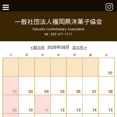
一般社団法人福岡県洋菓子協会
Fukuoka Confectionery Association
tel :
092-471-7117
2026年08月
« 前の月
次の月 »
日
月
火
水
木
金
土
01
02
03
04
05
06
07
08
09
10
11
12
13
14
15