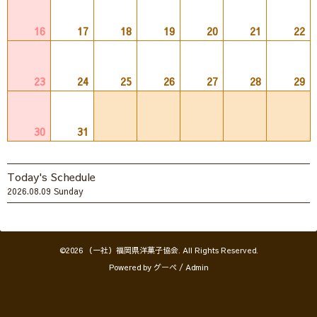
16
17
18
19
20
21
22
23
24
25
26
27
28
29
30
31
Today's Schedule
2026.08.09 Sunday
©2026
（一社）福岡県洋菓子協会
. All Rights Reserved.
Powered by
グーペ
/
Admin