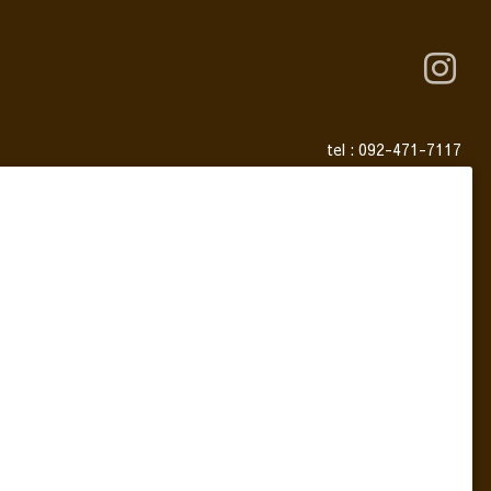
tel :
092-471-7117