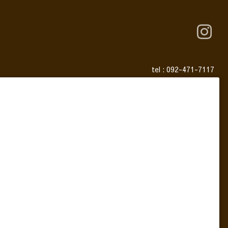
tel :
092-471-7117