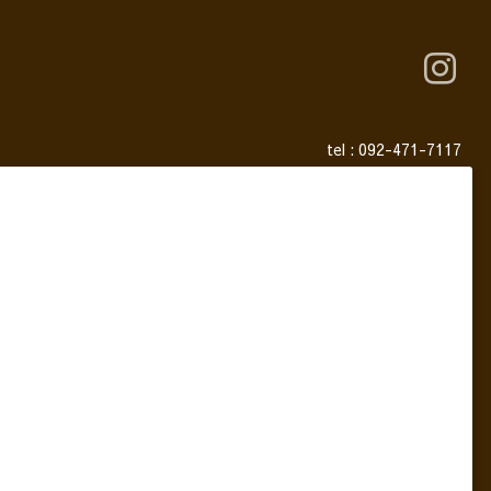
tel :
092-471-7117