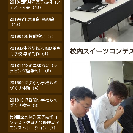
2019福岡県洋菓子技術コン
テスト大会（43）
2019新年講演会･懇親会
（13）
20190129技能検定（5）
2019麻生外語観光＆製菓専
校内スイーツコンテ
門学校 卒業制作（4）
20181112ミニ講習会（ラ
ッピング勉強会）（6）
20180912弥永小学校もの
づくり体験（4）
20181017香陵小学校もの
づくり教室（8）
第8回全九州洋菓子技術コ
ンテスト佐賀大会優勝者デ
モンストレーション（7）