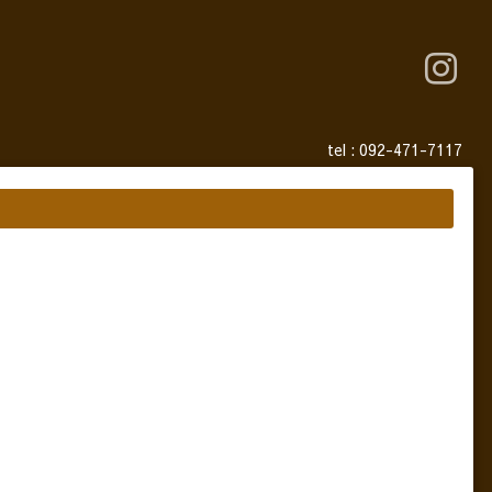
tel :
092-471-7117