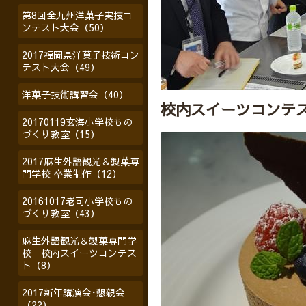
第8回全九州洋菓子実技コ
ンテスト大会（50）
2017福岡県洋菓子技術コン
テスト大会（49）
洋菓子技術講習会（40）
校内スイーツコンテ
20170119玄海小学校もの
づくり教室（15）
2017麻生外語観光＆製菓専
門学校 卒業制作（12）
20161017老司小学校もの
づくり教室（43）
麻生外語観光＆製菓専門学
校 校内スイーツコンテス
ト（8）
2017新年講演会･懇親会
（22）