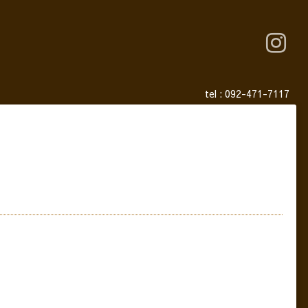
tel :
092-471-7117