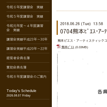
令和６年度講習会 実績
令和５年度講習会 実績
2018.06.26 (Tue) 13:58
令和元年度～４年度講習
0704熊本ﾋﾟｴｽ･ｱｰﾃ
会 実績
講習会実績平成23年～30年
熊本ピエス・アーティスティックコ
熊本ﾋﾟｴｽ
(0.03MB)
講習会実績平成20年～22年
経営者会員名簿
賛助会員名簿
令和８年度講習会のご案内
Today's Schedule
2026.08.07 Friday