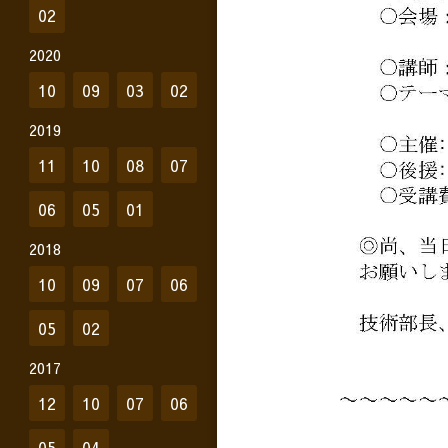
02
2020
10
09
03
02
2019
11
10
08
07
06
05
01
2018
10
09
07
06
05
02
2017
12
10
07
06
05
04