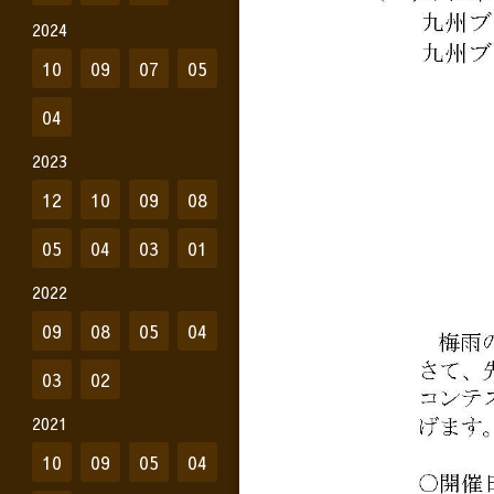
2024
10
09
07
05
04
2023
12
10
09
08
05
04
03
01
2022
09
08
05
04
03
02
2021
10
09
05
04