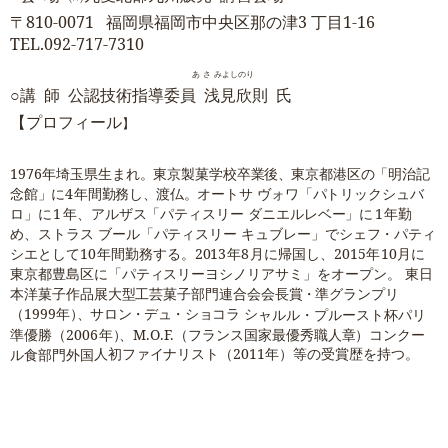
〒
810
-0
07
1
福岡県
福
岡市中央区那の津
3
丁目
1
-
1
6
TEL
.
0
9
2
-7
17
-
7
3
1
0
あさ
みよしのり
○
講
師
公認技術指導委員
浅見欣則
氏
【プロフィール
】
1976
年
埼
玉
県
生
ま
れ
。
東
京製
菓
学
校
卒
業
後
、
東
京
都港
区
の
「
明
治
記
念
館
」
に
4
年
間
勤
務
し
、
渡
仏
。
オー
ト
サ ヴォ
ワ
「
パ
ト
リ
ッ
ク
シ
ュ
バ
ロ
」
に
1
年
、
ア
ル
ザス
「パ
テ
ィ
ス
リー
ダ
ニ
エル
レベ
ー
」に
1
年
勤
め
、ス
トラス ブー
ル
「
パ
テ
ィ
ス
リ
ー
キ
ュブ
レ
ー
」
で
シ
ェ
フ
・
パ
ティ
シ
エ
とし
て
1
0
年
間
勤
務す
る
。
2
0
13
年
8
月
に帰
国し、
2015
年
10
月
に
東
京
都
豊
島区
に
「
パ
テ
ィ
ス
リ
ー
ヨ
シノ
リ
ア
サ
ミ
」
を
オ
ー
プ
ン。 東日
本
洋
菓
子
作
品
展
大
型
工芸
菓
子
部
門
連
合
会
会
長
賞
・
準
グ
ラ
ン
プ
リ
（
19
9
9
年
）
、
サ
ロ
ン
・
デ
ュ・
シ
ョ
コラ
シ
ャル
ル
・
プ
ル
ー
ス
ト
杯
パ
リ
準
優
勝
（
2006
年
）
、
M.
O
.F.
（
フ
ラ
ン
ス
国
家
最
優秀
職人
章
）
コ
ン
ク
ー
人初
フ
ァ
イ
ナ
リ
ス
ト
（
2
01
1
年
）
等
の
受
賞
歴
を
持
つ
。
ル
食
部
門
外
国