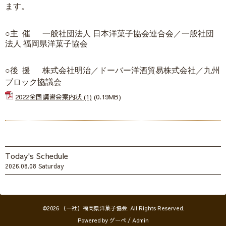
ま
す。
○主
催
一般社団法人 日本洋菓子協会連合会／一般社団
法人 福
岡
県洋菓子協会
○
後
援
株式会社明
治
／ドーバー洋酒貿易株式会社／九州
ブロック協議会
2022全国講習会案内状 (1)
(0.19MB)
Today's Schedule
2026.08.08 Saturday
©2026
（一社）福岡県洋菓子協会
. All Rights Reserved.
Powered by
グーペ
/
Admin