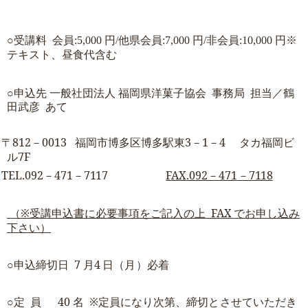
○
受講料
会員:5,000 円/他県会員:7,000 円/非会員:10,000 円※
テキスト、昼食代含む
○
申込先 一般社団法人 福
岡
県洋菓子協会
事務局
担当／鶴
田武彦
あて
〒
812
－
0
0
1
3
福岡市博多区博多駅東
3
－
1
－
4
タカ
福
岡ビ
ル
7F
TEL
.0
9
2
－
471
－
7
1
1
7
F
A
X
.
092
－
471
－
7
1
18
（
※
受講申込書に必要事項をご記入の上
F
AX
で
お
申し込み
下さい）
○申込締切日
7
月
4
日
（
月
）必着
○
定
員
4
0
名
※
定
員に
な
り
次
第、
締
切
と
させ
て
い
た
だき