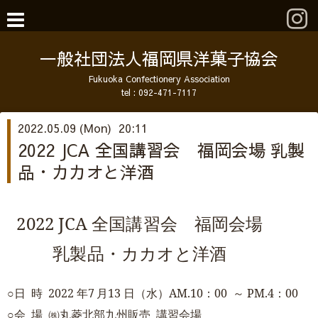
一般社団法人福岡県洋菓子協会
Fukuoka Confectionery Association
tel :
092-471-7117
2022.05.09 (Mon) 20:11
2022 JCA 全国講習会 福岡会場 乳製
品・カカオと洋酒
2
0
22
J
C
A
全国
講習
会
福
岡
会場
乳製
品
・カ
カ
オと
洋酒
○日
時
202
2
年
7
月
1
3
日（水）
A
M
.1
0
：
0
0
～
P
M
.4
：
00
○会
場
㈱丸菱北部九州販売
講習会場