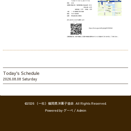
Today's Schedule
2026.08.08 Saturday
©2026
（一社）福岡県洋菓子協会
. All Rights Reserved.
Powered by
グーペ
/
Admin